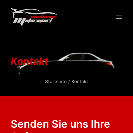
START
PERFORMANCE
Kontakt
DESIGN
WERKSTATT/SERVICE
Startseite
Kontakt
ÜBER UNS
KONTAKT
Senden Sie uns Ihre